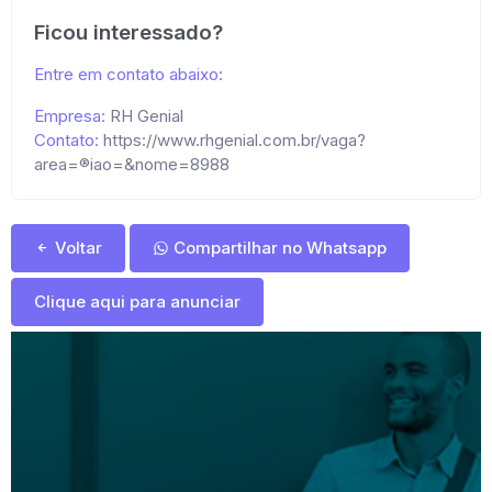
Ficou interessado?
Entre em contato abaixo:
Empresa:
RH Genial
Contato:
https://www.rhgenial.com.br/vaga?
area=®iao=&nome=8988
Voltar
Compartilhar no Whatsapp
Clique aqui para anunciar