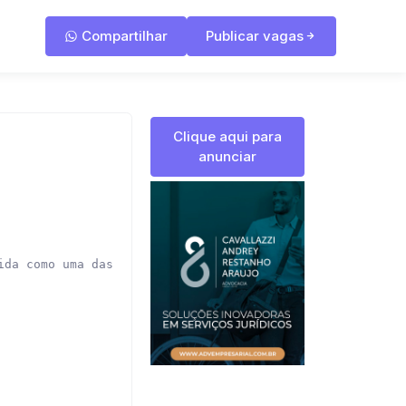
Compartilhar
Publicar vagas
Clique aqui para
anunciar
da como uma das melhores empresas para trabalhar.
