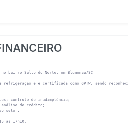
FINANCEIRO
 no bairro Salto do Norte, em Blumenau/SC.

e refrigeração e é certificada como GPTW, sendo reconheci
tes; controle de inadimplência;

análise de crédito;

o setor.

5 às 17h10.
