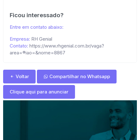
Ficou interessado?
Entre em contato abaixo:
Empresa:
RH Genial
Contato:
https://www.rhgenial.com.br/vaga?
area=®iao=&nome=8867
Voltar
Compartilhar no Whatsapp
Clique aqui para anunciar