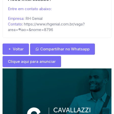
Entre em contato abaixo:
Empresa:
RH Genial
Contato:
https://www.rhgenial.com.br/vaga?
area=®iao=&nome=8796
Voltar
Compartilhar no Whatsapp
Clique aqui para anunciar