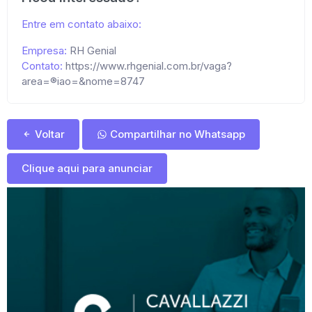
Entre em contato abaixo:
Empresa:
RH Genial
Contato:
https://www.rhgenial.com.br/vaga?
area=®iao=&nome=8747
Voltar
Compartilhar no Whatsapp
Clique aqui para anunciar