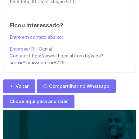
R$ 3.685,00. Contratação CLT.
Ficou interessado?
Entre em contato abaixo:
Empresa:
RH Genial
Contato:
https://www.rhgenial.com.br/vaga?
area=®iao=&nome=8725
Voltar
Compartilhar no Whatsapp
Clique aqui para anunciar