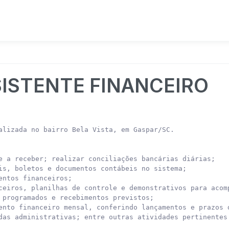
SISTENTE FINANCEIRO
alizada no bairro Bela Vista, em Gaspar/SC.

e a receber; realizar conciliações bancárias diárias;

is, boletos e documentos contábeis no sistema;

ntos financeiros;

ceiros, planilhas de controle e demonstrativos para acomp
 programados e recebimentos previstos;

ento financeiro mensal, conferindo lançamentos e prazos d
das administrativas; entre outras atividades pertinentes 