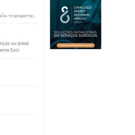
ale-transporte, estacionamento e convênio Sesi (com clín
nças ou áreas
tema Exci