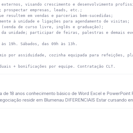
 externos, visando crescimento e desenvolvimento profissi
; prospectar empresas, leads, etc.;

ue resultem em vendas e parcerias bem-sucedidas;

mente à unidade e ligações para agendamento de visitas;

 (venda de curso livre, inglês e graduação);

 da unidade; participar de feiras, palestras e demais eve
 às 19h. Sábados, das 09h às 13h.

mio por assiduidade, cozinha equipada para refeições, pla
duais + bonificações por equipe. Contratação CLT.
 de 18 anos conhecimento básico de Word Excel e PowerPoint Pe
negociação residir em Blumenau DIFERENCIAIS Estar cursando en