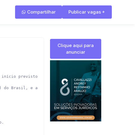
Compartilhar
Publicar vagas
Clique aqui para
anunciar
início previsto para janeiro de 2026.

) do Brasil, e atende jovens que estão ingressando no me
.
