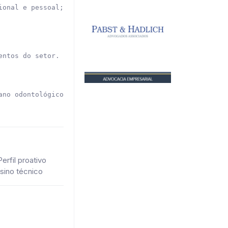
onal e pessoal;

ntos do setor.

no odontológico.

rfil proativo
sino técnico