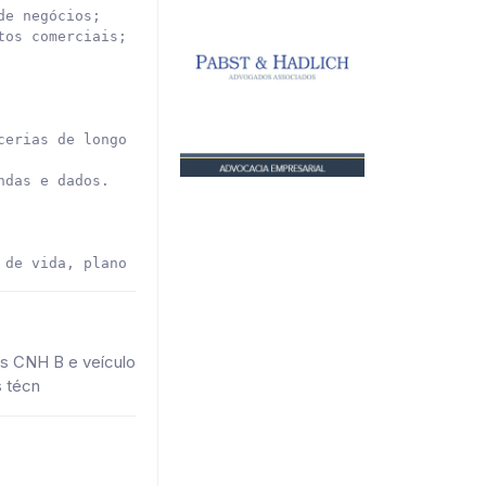
e negócios;

os comerciais;

erias de longo prazo;

das e dados.

 de vida, plano básico de saúde, uniforme, plano de carg
as CNH B e veículo
s técn