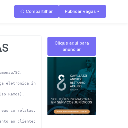
Compartilhar
Publicar vagas
Clique aqui para
AS
anunciar
menau/SC.

ça eletrônica integrada e sistemas de proteção de incêndi
so Ramos).

eas correlatas;

nto ao cliente;
