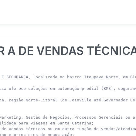
R A DE VENDAS TÉCNIC
 E SEGURANÇA, localizada no bairro Itoupava Norte, em Blu
esa oferece soluções em automação predial (BMS), seguran
na, região Norte-Litoral (de Joinville até Governador Cel
Marketing, Gestão de Negócios, Processos Gerenciais ou ár
ilidade para viagens em Santa Catarina;

 de vendas técnicas ou em outra função de vendas/atendime
ing e princípios de negociação;
