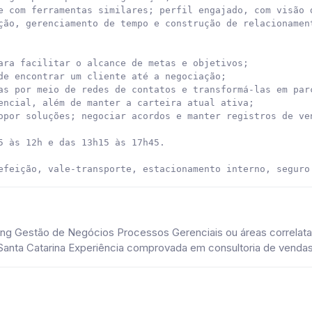
e com ferramentas similares; perfil engajado, com visão d
ção, gerenciamento de tempo e construção de relacionament
ara facilitar o alcance de metas e objetivos;

de encontrar um cliente até a negociação;

as por meio de redes de contatos e transformá-las em parc
encial, além de manter a carteira atual ativa;

opor soluções; negociar acordos e manter registros de ven
5 às 12h e das 13h15 às 17h45.

efeição, vale-transporte, estacionamento interno, seguro
ing Gestão de Negócios Processos Gerenciais ou áreas correlat
 Santa Catarina Experiência comprovada em consultoria de venda