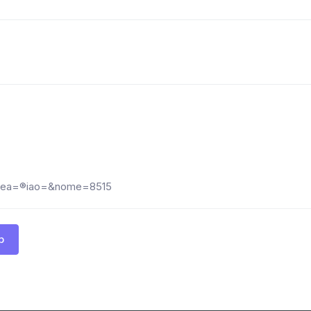
?area=®iao=&nome=8515
p