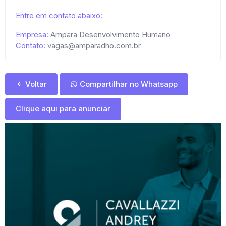
Entre em contato abaixo:
Empresa:
Ampara Desenvolvimento Humano
Contato:
vagas@amparadho.com.br
Voltar
Compartilhar no Whatsapp
Clique aqui para anunciar