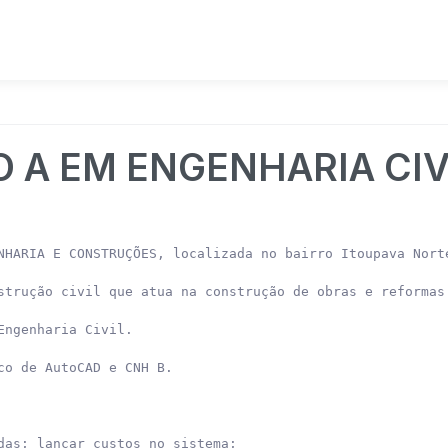
O A EM ENGENHARIA CIV
NHARIA E CONSTRUÇÕES, localizada no bairro Itoupava Norte
strução civil que atua na construção de obras e reformas 
ngenharia Civil.

o de AutoCAD e CNH B.

das; lançar custos no sistema;
