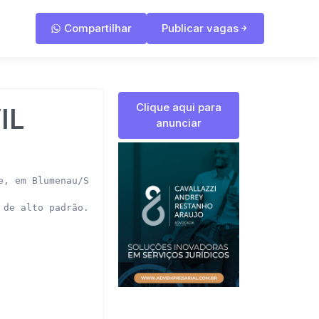
Compartilhar
Publicar vagas
Clique aqui para
IL
anunciar
, em Blumenau/SC.

de alto padrão.
