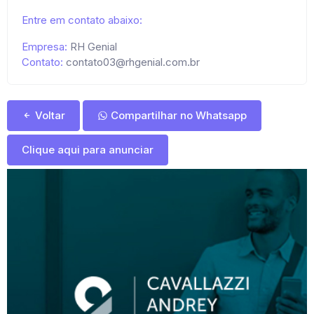
Entre em contato abaixo:
Empresa:
RH Genial
Contato:
contato03@rhgenial.com.br
Voltar
Compartilhar no Whatsapp
Clique aqui para anunciar